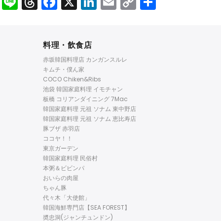
Line
Threads
Facebook
X
LinkedIn
Email
Copy
共
Link
有
料理・飲食店
赤坂韓国料理店 カンガンスルレ
キムチ・僕ん家
COCO Chiken&Ribs
池袋 韓国家庭料理 イモチャン
板橋 コリアンダイニング 7Mac
韓国家庭料理 元祖 ソナム 東中野店
韓国家庭料理 元祖 ソナム 恵比寿店
豚ブザ 赤羽店
ココヤ！！
東京ガーデン
韓国家庭料理 民俗村
本粥＆ビビンパ
おいらの肉屋
ちゃん豚
代々木「大使館」
韓国海鮮専門店【SEA FOREST】
奬忠洞(ジャンチュンドン)