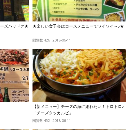
ーズハッドグ★
★楽しい女子会はコースメニューでワイワイ～♪★
閲覧数 426
·
2018-06-11
0
0
【新メニュー】チーズの海に溺れたい！トロトロ♪
「チーズタッカルビ」
閲覧数 452
·
2018-06-11