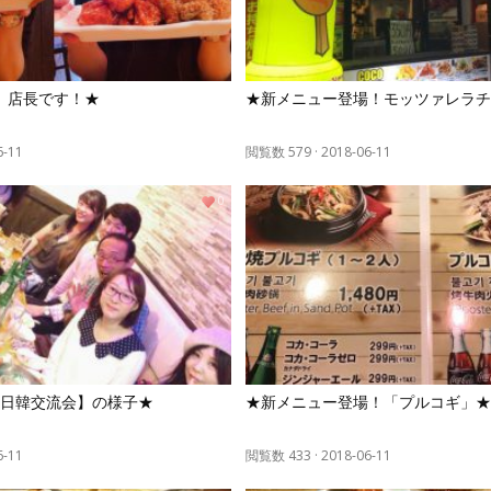
)」店長です！★
★新メニュー登場！モッツァレラチ
6-11
閲覧数 579
·
2018-06-11
0
日韓交流会】の様子★
★新メニュー登場！「プルコギ」★
6-11
閲覧数 433
·
2018-06-11