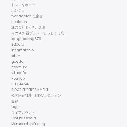
ドン・キホーテ
ホンチョ
worldgator-提案書
healdion
株式会社タカチホ金属
みのやき 器ブランド とうしょう窯
kanghodong678
2dcafe
insantakesio
krbm
goodal
cosmura
vitacafe
Heunde
HUB JAPAN
RIDOS ENTERTAINMENT
韓国家庭料理_上野ソルロンタン
登録
Login
マイアカウント
Lost Password
Membership Pricing