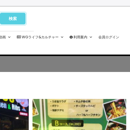
M動画
WGライフ&カルチャー
利用案内
会員ログイン
0
0