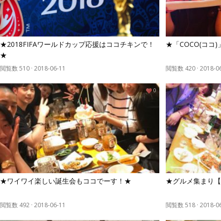
★2018FIFAワールドカップ応援はココチキンで！
★「COCO(ココ
★
閲覧数 510
·
2018-06-11
閲覧数 420
·
2018-0
0
★ワイワイ楽しい誕生会もココでーす！★
★グルメ集まり【
閲覧数 492
·
2018-06-11
閲覧数 518
·
2018-0