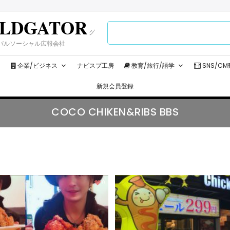
LDGATOR
検
グ
索:
バルソーシャル広報会社
企業/ビジネス
ナビスプ工房
教育/旅行/語学
SNS/C
新規会員登録
COCO CHIKEN&RIBS BBS
0