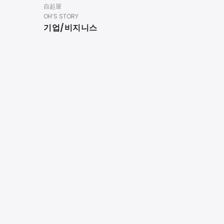
自起屋
OH’S STORY
기업/비지니스