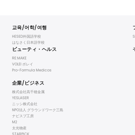
교육/어학/여행
HESED外国語学校
S
はなさく日本語学校
ビューティ・ヘルス
RE:MAKE
VOLEI ボレイ
Pro-Formula Medicos
企業/ビジネス
株式会社高千穂金属
YESLASER
ニッシ株式会社
NPO法人 グラウンドワーク三島
ナビスプ工房
M2
太光物産
STARPICK