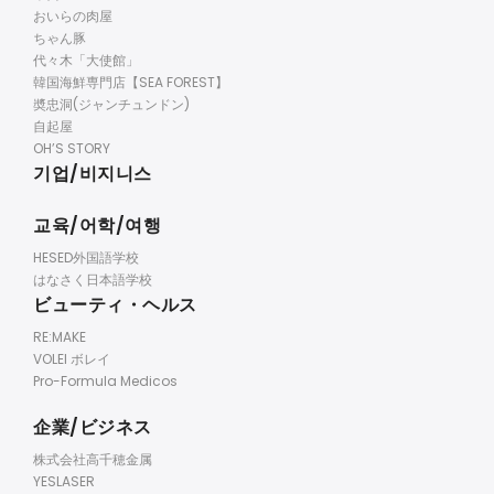
おいらの肉屋
ちゃん豚
代々木「大使館」
韓国海鮮専門店【SEA FOREST】
奬忠洞(ジャンチュンドン)
自起屋
OH’S STORY
기업/비지니스
교육/어학/여행
HESED外国語学校
はなさく日本語学校
ビューティ・ヘルス
RE:MAKE
VOLEI ボレイ
Pro-Formula Medicos
企業/ビジネス
株式会社高千穂金属
YESLASER