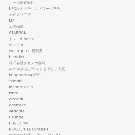
ニッシ株式会社
NPO法人 グラウンドワーク三島
ナビスプ工房
M2
太光物産
STARPICK
ドン・キホーテ
ホンチョ
worldgator-提案書
healdion
株式会社タカチホ金属
みのやき 器ブランド とうしょう窯
kanghodong678
2dcafe
insantakesio
krbm
goodal
cosmura
vitacafe
Heunde
HUB JAPAN
RIDOS ENTERTAINMENT