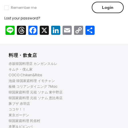
Remember me
Lost your password?
Line
Threads
Facebook
X
LinkedIn
Email
Copy
共
Link
有
料理・飲食店
赤坂韓国料理店 カンガンスルレ
キムチ・僕ん家
COCO Chiken&Ribs
池袋 韓国家庭料理 イモチャン
板橋 コリアンダイニング 7Mac
韓国家庭料理 元祖 ソナム 東中野店
韓国家庭料理 元祖 ソナム 恵比寿店
豚ブザ 赤羽店
ココヤ！！
東京ガーデン
韓国家庭料理 民俗村
本粥＆ビビンパ