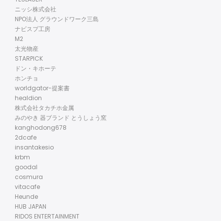
ニッシ株式会社
NPO法人 グラウンドワーク三島
ナビスプ工房
M2
太光物産
STARPICK
ドン・キホーテ
ホンチョ
worldgator-提案書
healdion
株式会社タカチホ金属
みのやき 器ブランド とうしょう窯
kanghodong678
2dcafe
insantakesio
krbm
goodal
cosmura
vitacafe
Heunde
HUB JAPAN
RIDOS ENTERTAINMENT