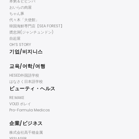
本粥＆ビビンパ
おいらの肉屋
ちゃん豚
代々木「大使館」
韓国海鮮専門店【SEA FOREST】
奬忠洞(ジャンチュンドン)
自起屋
OH’S STORY
기업/비지니스
교육/어학/여행
HESED外国語学校
はなさく日本語学校
ビューティ・ヘルス
RE:MAKE
VOLEI ボレイ
Pro-Formula Medicos
企業/ビジネス
株式会社高千穂金属
YESLASER