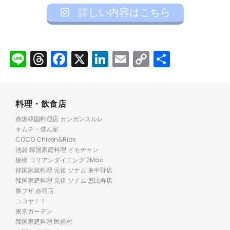
詳しい内容はこちら
Line
Threads
Facebook
X
LinkedIn
Email
Copy
共
Link
有
料理・飲食店
赤坂韓国料理店 カンガンスルレ
キムチ・僕ん家
COCO Chiken&Ribs
池袋 韓国家庭料理 イモチャン
板橋 コリアンダイニング 7Mac
韓国家庭料理 元祖 ソナム 東中野店
韓国家庭料理 元祖 ソナム 恵比寿店
豚ブザ 赤羽店
ココヤ！！
東京ガーデン
韓国家庭料理 民俗村