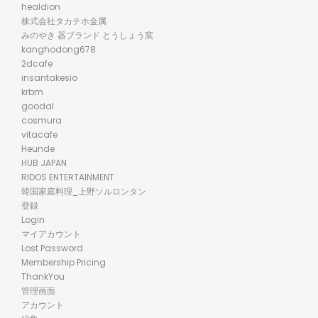
healdion
株式会社タカチホ金属
みのやき 器ブランド とうしょう窯
kanghodong678
2dcafe
insantakesio
krbm
goodal
cosmura
vitacafe
Heunde
HUB JAPAN
RIDOS ENTERTAINMENT
韓国家庭料理_上野ソルロンタン
登録
Login
マイアカウント
Lost Password
Membership Pricing
ThankYou
管理画面
アカウント