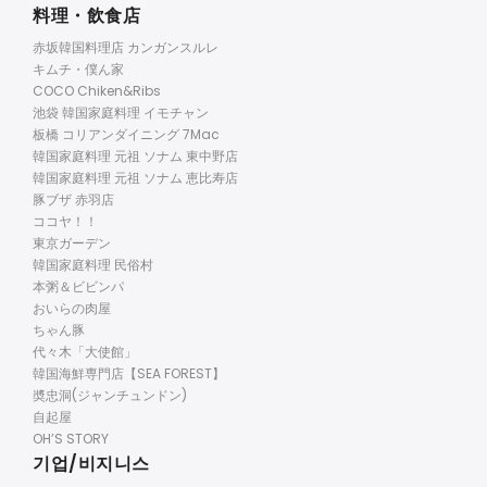
料理・飲食店
赤坂韓国料理店 カンガンスルレ
キムチ・僕ん家
COCO Chiken&Ribs
池袋 韓国家庭料理 イモチャン
板橋 コリアンダイニング 7Mac
韓国家庭料理 元祖 ソナム 東中野店
韓国家庭料理 元祖 ソナム 恵比寿店
豚ブザ 赤羽店
ココヤ！！
東京ガーデン
韓国家庭料理 民俗村
本粥＆ビビンパ
おいらの肉屋
ちゃん豚
代々木「大使館」
韓国海鮮専門店【SEA FOREST】
奬忠洞(ジャンチュンドン)
自起屋
OH’S STORY
기업/비지니스