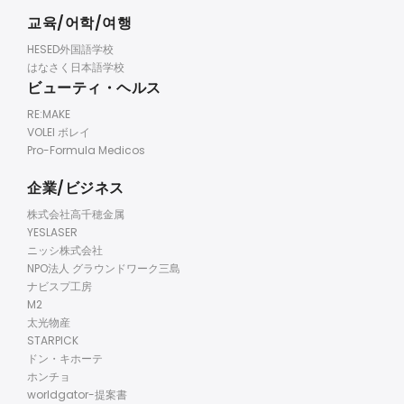
교육/어학/여행
HESED外国語学校
はなさく日本語学校
ビューティ・ヘルス
RE:MAKE
VOLEI ボレイ
Pro-Formula Medicos
企業/ビジネス
株式会社高千穂金属
YESLASER
ニッシ株式会社
NPO法人 グラウンドワーク三島
ナビスプ工房
M2
太光物産
STARPICK
ドン・キホーテ
ホンチョ
worldgator-提案書