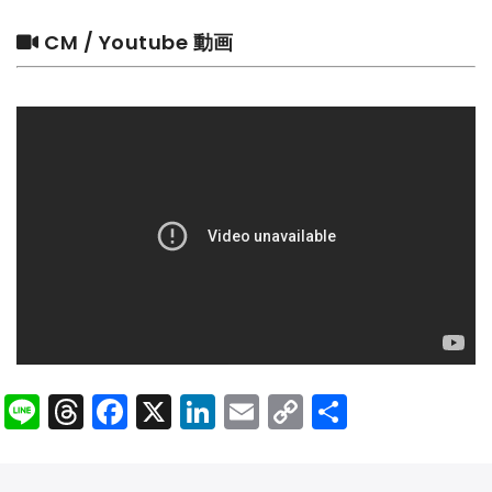
CM / Youtube 動画
Line
Threads
Facebook
X
LinkedIn
Email
Copy
共
Link
有