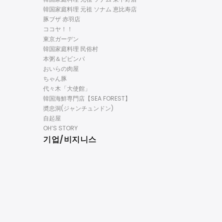
韓国家庭料理 元祖 ソナム 恵比寿店
豚ブザ 赤羽店
ココヤ！！
東京ガーデン
韓国家庭料理 民俗村
本粥＆ビビンパ
おいらの肉屋
ちゃん豚
代々木「大使館」
韓国海鮮専門店【SEA FOREST】
奬忠洞(ジャンチュンドン)
自起屋
OH’S STORY
기업/비지니스