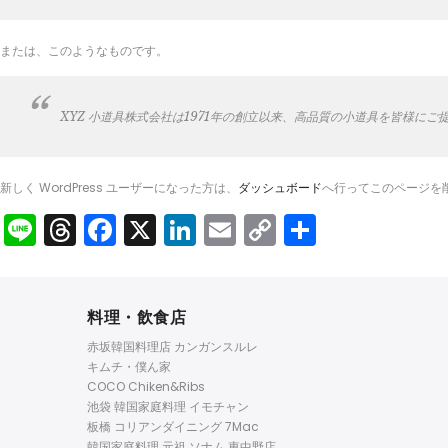
または、このようなものです。
XYZ 小道具株式会社は1971年の創立以来、高品質の小道具を皆様に
新しく WordPress ユーザーになった方は、
ダッシュボード
へ行ってこのページを
Line
Threads
Facebook
X
LinkedIn
Email
Copy
共
Link
有
料理・飲食店
赤坂韓国料理店 カンガンスルレ
キムチ・僕ん家
COCO Chiken&Ribs
池袋 韓国家庭料理 イモチャン
板橋 コリアンダイニング 7Mac
韓国家庭料理 元祖 ソナム 東中野店