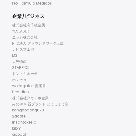
Pro-Formula Medicos
企業/ビジネス
株式会社高千穂金属
YESLASER
ニッシ株式会社
NPO法人 グラウンドワーク三島
ナビスプ工房
M2
太光物産
STARPICK
ドン・キホーテ
ホンチョ
worldgator-提案書
healdion
株式会社タカチホ金属
みのやき 器ブランド とうしょう窯
kanghodong678
2dcafe
insantakesio
krbm
goodal