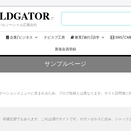
LDGATOR
検
グ
索:
バルソーシャル広報会社
企業/ビジネス
ナビスプ工房
教育/旅行/語学
SNS/C
新規会員登録
サンプルページ
ナビゲーションメニューに含まれるため、ブログ投稿とは異なります。サイト訪問者
、俳優志望でもあります。これは僕のサイトです。ロサンゼルスに住み、ジャック