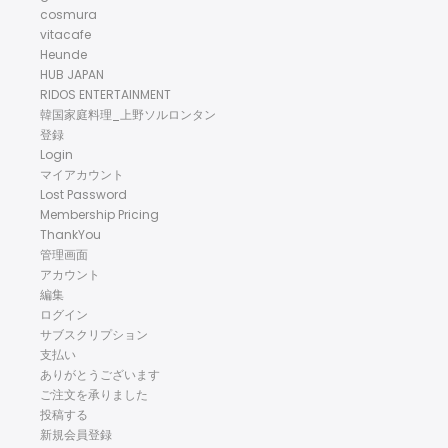
cosmura
vitacafe
Heunde
HUB JAPAN
RIDOS ENTERTAINMENT
韓国家庭料理_上野ソルロンタン
登録
Login
マイアカウント
Lost Password
Membership Pricing
ThankYou
管理画面
アカウント
編集
ログイン
サブスクリプション
支払い
ありがとうございます
ご注文を承りました
投稿する
新規会員登録