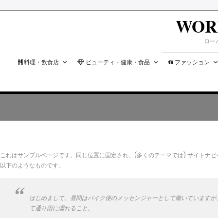
WOR
ロー
料理・飲食店
ビューティ・健康・食品
ファッション
これはサンプルページです。同じ位置に固定され、(多くのテーマでは) サイト
以下のようなものです。
はじめまして。昼間はバイク便のメッセンジャーとして働いていますが
て通り雨に濡れること。