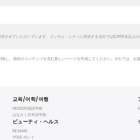
ご提供させていただいています。ゴッサム・シティに所在する当社では2,000名以
削除し、独自のコンテンツを含む新しいページを作成してください。それでは、お楽し
교육/어학/여행
HESED外国語学校
S
はなさく日本語学校
ビューティ・ヘルス
RE:MAKE
VOLEI ボレイ