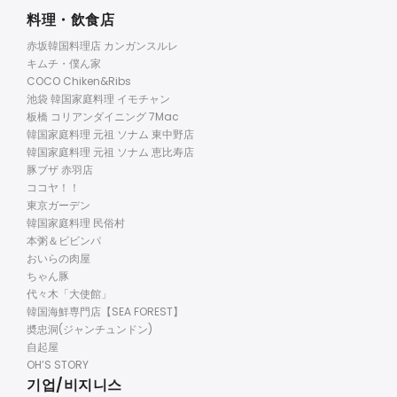
料理・飲食店
赤坂韓国料理店 カンガンスルレ
キムチ・僕ん家
COCO Chiken&Ribs
池袋 韓国家庭料理 イモチャン
板橋 コリアンダイニング 7Mac
韓国家庭料理 元祖 ソナム 東中野店
韓国家庭料理 元祖 ソナム 恵比寿店
豚ブザ 赤羽店
ココヤ！！
東京ガーデン
韓国家庭料理 民俗村
本粥＆ビビンパ
おいらの肉屋
ちゃん豚
代々木「大使館」
韓国海鮮専門店【SEA FOREST】
奬忠洞(ジャンチュンドン)
自起屋
OH’S STORY
기업/비지니스