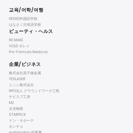
교육/어학/여행
HESED外国語学校
はなさく日本語学校
ビューティ・ヘルス
RE:MAKE
VOLEI ボレイ
Pro-Formula Medicos
企業/ビジネス
株式会社高千穂金属
YESLASER
ニッシ株式会社
NPO法人 グラウンドワーク三島
ナビスプ工房
M2
太光物産
STARPICK
ドン・キホーテ
ホンチョ
worldgator-提案書