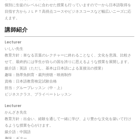
個別に生徒のレベルに合わせた授業も行っていますので一から日本語取得を
目指す方からＪＬＰＴ高得点コースやビジネスコースなど幅広いニーズに応
えます。
講師紹介
Lecturer
いしい先生
教育方針：単なる言葉のレクチャーに終わることなく、文化を意識、比較さ
せて、最終的には学生が自らの国を誇りに思えるような授業を展開します。
媒介語：英語（ただし、基本は日本語による直接法の授業）
趣味：熱帯魚飼育・裁判傍聴・映画制作
資格：日本語教育検定試験合格
担当：グループレッスン（中・上）
ビジネスクラス、プライベートレッスン
Lecturer
かんざき先生
教育方針：出会い、経験を通して一緒に学び、より豊かな文化を築いて行け
るような授業を心がけます。
媒介語：中国語
趣味：ギター