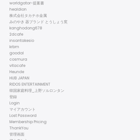
worldgator-提案書
healdion
株式会社タカチホ金属
みのやき 器ブランド とうしょう窯
kanghodong678
2dcafe
insantakesio
krbm
goodal
cosmura
vitacafe
Heunde
HUB JAPAN
RIDOS ENTERTAINMENT
韓国家庭料理_上野ソルロンタン
登録
Login
マイアカウント
Lost Password
Membership Pricing
ThankYou
管理画面