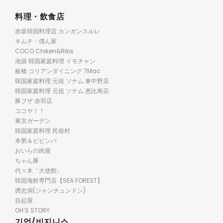
料理・飲食店
赤坂韓国料理店 カンガンスルレ
キムチ・僕ん家
COCO Chiken&Ribs
池袋 韓国家庭料理 イモチャン
板橋 コリアンダイニング 7Mac
韓国家庭料理 元祖 ソナム 東中野店
韓国家庭料理 元祖 ソナム 恵比寿店
豚ブザ 赤羽店
ココヤ！！
東京ガーデン
韓国家庭料理 民俗村
本粥＆ビビンパ
おいらの肉屋
ちゃん豚
代々木「大使館」
韓国海鮮専門店【SEA FOREST】
奬忠洞(ジャンチュンドン)
自起屋
OH’S STORY
기업/비지니스