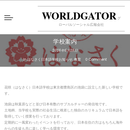
WORLDGATOR
グ
ローバルソーシャル広報会社
学校案内
2018年6月18日
In
はなさく日本語学校お知らせ
,
教育
0 Comment
花咲（はなさく）日本語学校は東京都豊島区の池袋に設立した新しい学校で
す。
池袋は秋葉原などと並び日本有数のサブカルチャーの発信地です。
土地柄、当学校も実際の社会生活に根差した独自のカリキュラムで日本語を
取得していく授業を行っております。
定期的に一風変わったイベントを行っており、日本在住の方はもちろん海外
からの生徒も共に楽しく学べる環境です。