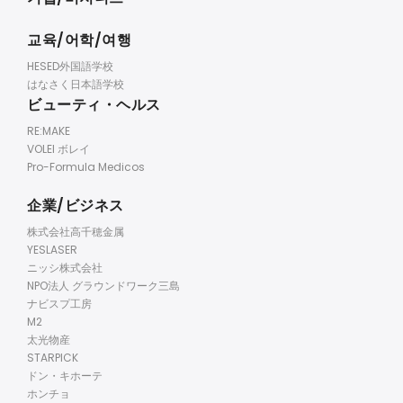
교육/어학/여행
HESED外国語学校
はなさく日本語学校
ビューティ・ヘルス
RE:MAKE
VOLEI ボレイ
Pro-Formula Medicos
企業/ビジネス
株式会社高千穂金属
YESLASER
ニッシ株式会社
NPO法人 グラウンドワーク三島
ナビスプ工房
M2
太光物産
STARPICK
ドン・キホーテ
ホンチョ