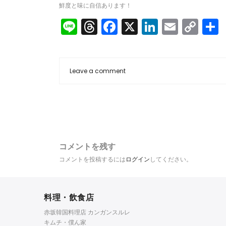
鮮度と味に自信あります！
Line
Threads
Facebook
X
LinkedIn
Email
Co
Lin
Leave a comment
コメントを残す
コメントを投稿するには
ログイン
してください。
料理・飲食店
赤坂韓国料理店 カンガンスルレ
キムチ・僕ん家