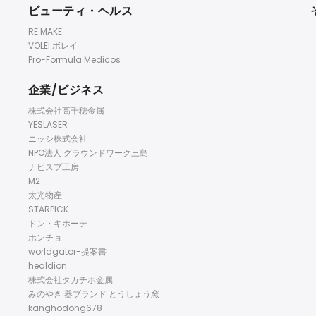
ビューティ・ヘルス
RE:MAKE
VOLEI ボレイ
Pro-Formula Medicos
企業/ビジネス
株式会社高千穂金属
YESLASER
ニッシ株式会社
NPO法人 グラウンドワーク三島
ナビスプ工房
M2
太光物産
STARPICK
ドン・キホーテ
ホンチョ
worldgator-提案書
healdion
株式会社タカチホ金属
みのやき 器ブランド とうしょう窯
kanghodong678