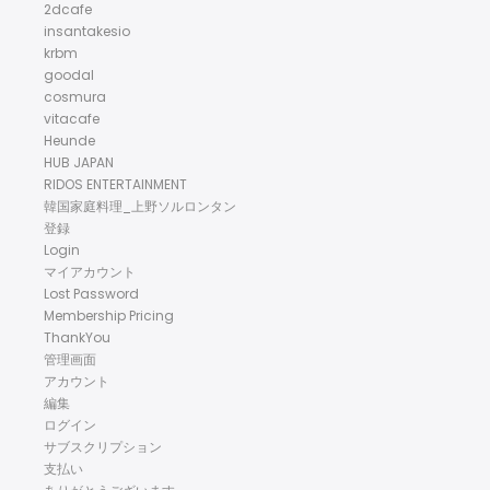
2dcafe
insantakesio
krbm
goodal
cosmura
vitacafe
Heunde
HUB JAPAN
RIDOS ENTERTAINMENT
韓国家庭料理_上野ソルロンタン
登録
Login
マイアカウント
Lost Password
Membership Pricing
ThankYou
管理画面
アカウント
編集
ログイン
サブスクリプション
支払い