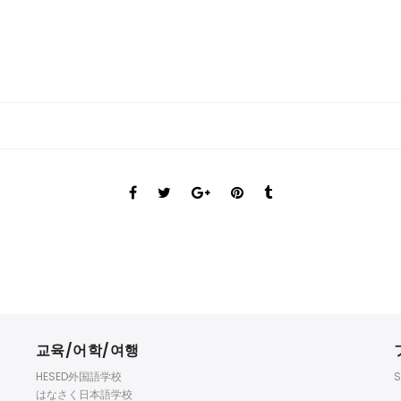
py
共
k
有
교육/어학/여행
HESED外国語学校
S
はなさく日本語学校