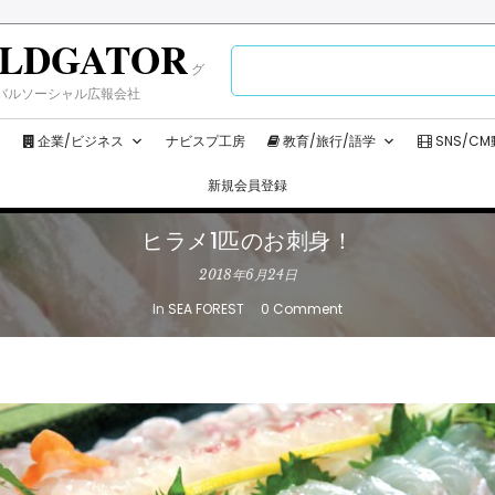
LDGATOR
検
グ
索:
バルソーシャル広報会社
企業/ビジネス
ナビスプ工房
教育/旅行/語学
SNS/C
新規会員登録
ヒラメ1匹のお刺身！
2018年6月24日
In
SEA FOREST
0 Comment