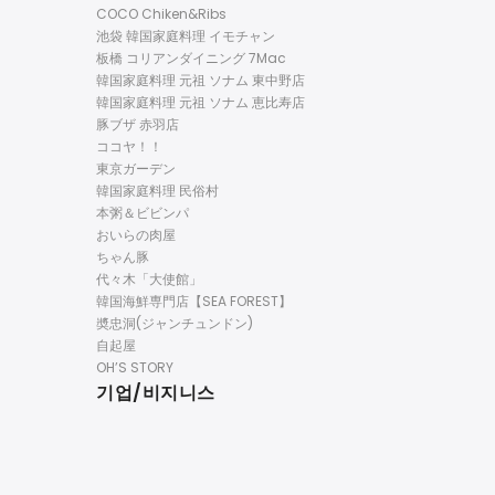
COCO Chiken&Ribs
池袋 韓国家庭料理 イモチャン
板橋 コリアンダイニング 7Mac
韓国家庭料理 元祖 ソナム 東中野店
韓国家庭料理 元祖 ソナム 恵比寿店
豚ブザ 赤羽店
ココヤ！！
東京ガーデン
韓国家庭料理 民俗村
本粥＆ビビンパ
おいらの肉屋
ちゃん豚
代々木「大使館」
韓国海鮮専門店【SEA FOREST】
奬忠洞(ジャンチュンドン)
自起屋
OH’S STORY
기업/비지니스