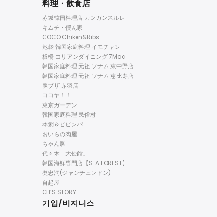
料理・飲食店
赤坂韓国料理店 カンガンスルレ
キムチ・僕ん家
COCO Chiken&Ribs
池袋 韓国家庭料理 イモチャン
板橋 コリアンダイニング 7Mac
韓国家庭料理 元祖 ソナム 東中野店
韓国家庭料理 元祖 ソナム 恵比寿店
豚ブザ 赤羽店
ココヤ！！
東京ガーデン
韓国家庭料理 民俗村
本粥＆ビビンパ
おいらの肉屋
ちゃん豚
代々木「大使館」
韓国海鮮専門店【SEA FOREST】
奬忠洞(ジャンチュンドン)
自起屋
OH’S STORY
기업/비지니스