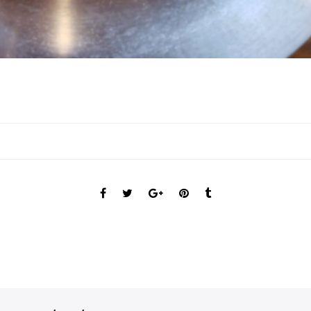
py
共
k
有