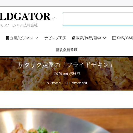
LDGATOR
検
グ
索:
バルソーシャル広報会社
企業/ビジネス
ナビスプ工房
教育/旅行/語学
SNS/C
新規会員登録
サクサク定番の「フライドチキン」
2019年6月24日
In
7mac
0 Comment