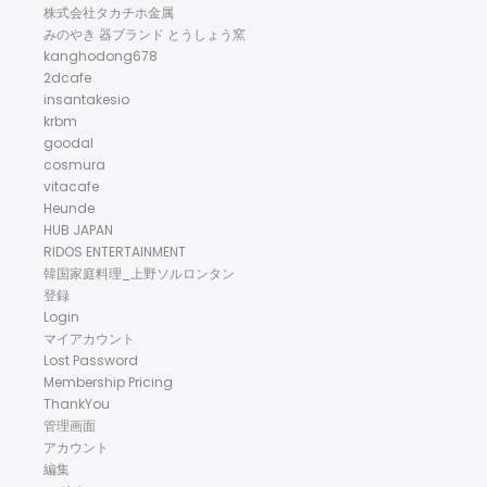
株式会社タカチホ金属
みのやき 器ブランド とうしょう窯
kanghodong678
2dcafe
insantakesio
krbm
goodal
cosmura
vitacafe
Heunde
HUB JAPAN
RIDOS ENTERTAINMENT
韓国家庭料理_上野ソルロンタン
登録
Login
マイアカウント
Lost Password
Membership Pricing
ThankYou
管理画面
アカウント
編集