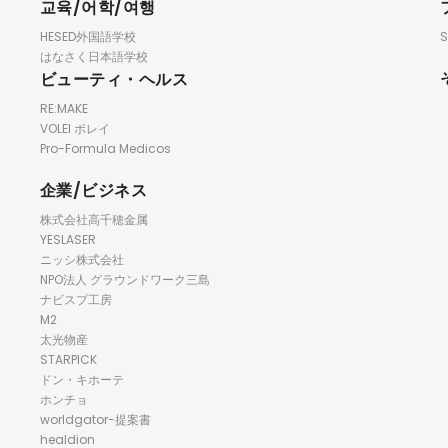
교육/어학/여행
HESED外国語学校
S
はなさく日本語学校
ビューティ・ヘルス
RE:MAKE
VOLEI ボレイ
Pro-Formula Medicos
企業/ビジネス
株式会社高千穂金属
YESLASER
ニッシ株式会社
NPO法人 グラウンドワーク三島
ナビスプ工房
M2
太光物産
STARPICK
ドン・キホーテ
ホンチョ
worldgator-提案書
healdion