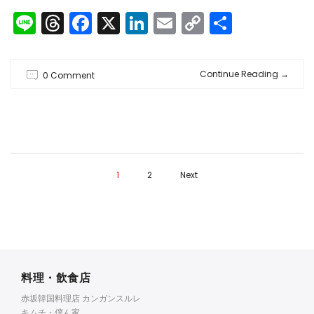
Line
Threads
Facebook
X
LinkedIn
Email
Copy
共
Link
有
Continue Reading
→
0 Comment
1
2
Next
料理・飲食店
赤坂韓国料理店 カンガンスルレ
キムチ・僕ん家