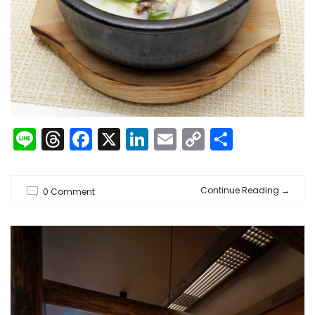
Line
Threads
Facebook
X
LinkedIn
Email
Copy
共
Link
有
Continue Reading
→
0 Comment