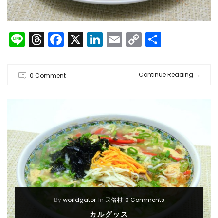
Line
Threads
Facebook
X
LinkedIn
Email
Copy
共
Link
有
Continue Reading
→
0 Comment
By
worldgator
In
民俗村
0 Comments
カルグッス