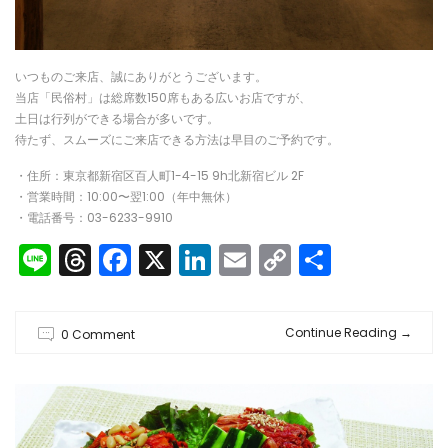
いつものご来店、誠にありがとうございます。
当店「民俗村」は総席数150席もある広いお店ですが、
土日は行列ができる場合が多いです。
待たず、スムーズにご来店できる方法は早目のご予約です。
・住所：東京都新宿区百人町1-4-15 9h北新宿ビル 2F
・営業時間：10:00〜翌1:00（年中無休）
・電話番号：03-6233-9910
Line
Threads
Facebook
X
LinkedIn
Email
Copy
共
Link
有
Continue Reading
→
0 Comment