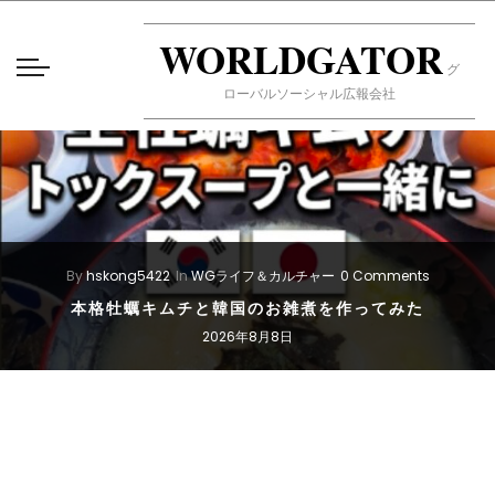
WORLDGATOR
グ
ローバルソーシャル広報会社
By
hskong5422
In
WGライフ＆カルチャー
0 Comments
本格牡蠣キムチと韓国のお雑煮を作ってみた
2026年8月8日