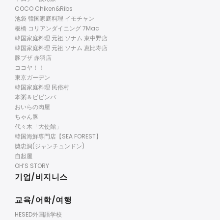
COCO Chiken&Ribs
池袋 韓国家庭料理 イモチャン
板橋 コリアンダイニング 7Mac
韓国家庭料理 元祖 ソナム 東中野店
韓国家庭料理 元祖 ソナム 恵比寿店
豚ブザ 赤羽店
ココヤ！！
東京ガーデン
韓国家庭料理 民俗村
本粥＆ビビンパ
おいらの肉屋
ちゃん豚
代々木「大使館」
韓国海鮮専門店【SEA FOREST】
奬忠洞(ジャンチュンドン)
自起屋
OH’S STORY
기업/비지니스
교육/어학/여행
HESED外国語学校