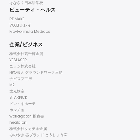
はなさく日本語学校
ビューティ・ヘルス
RE:MAKE
VOLEI ボレイ
Pro-Formula Medicos
企業/ビジネス
株式会社高千穂金属
YESLASER
ニッシ株式会社
NPO法人 グラウンドワーク三島
ナビスプ工房
M2
太光物産
STARPICK
ドン・キホーテ
ホンチョ
worldgator-提案書
healdion
株式会社タカチホ金属
みのやき 器ブランド とうしょう窯