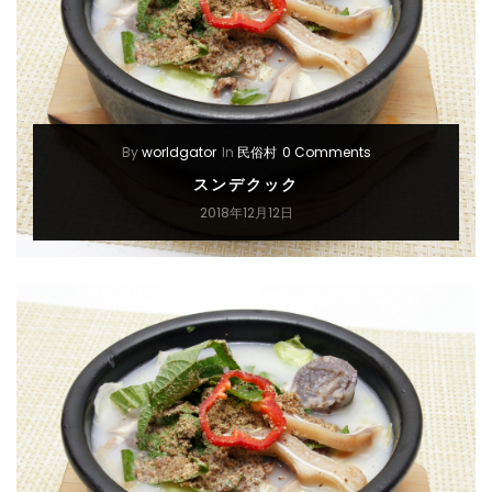
By
worldgator
In
民俗村
0 Comments
スンデクック
2018年12月12日