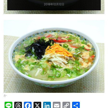
2018年12月12日
か
Line
Threads
Facebook
X
LinkedIn
Email
Copy
共