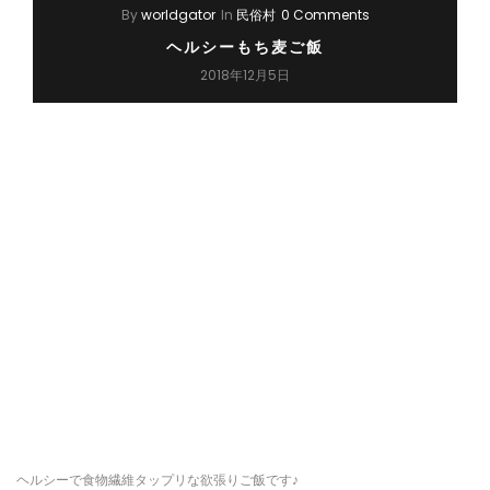
By
worldgator
In
民俗村
0 Comments
ヘルシーもち麦ご飯
2018年12月5日
ヘルシーで食物繊維タップリな欲張りご飯です♪