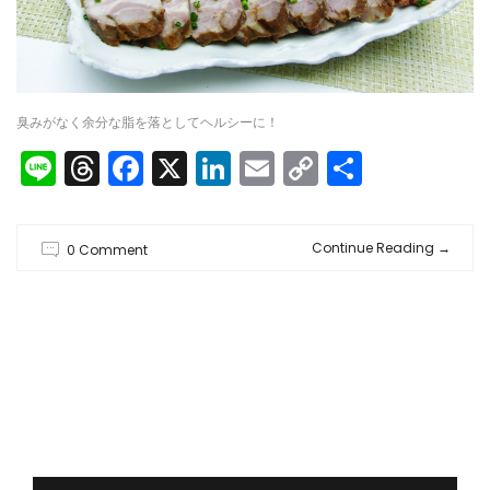
臭みがなく余分な脂を落としてヘルシーに！
Line
Threads
Facebook
X
LinkedIn
Email
Copy
共
Link
有
Continue Reading
→
0 Comment