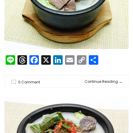
Line
Threads
Facebook
X
LinkedIn
Email
Copy
共
Link
有
Continue Reading
→
0 Comment