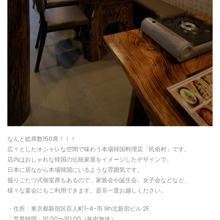
なんと総席数150席！！！
広々としたオシャレな空間で味わう本場韓国料理店「民俗村」です。
店内はおしゃれな韓国の伝統家屋をイメージしたデザインで、
日本に居ながら本場韓国にいるような雰囲気です。
掘りごたつ式個室席もあるので、家族会や誕生会、女子会などなど、
様々な宴会にもご利用できます。是非一度お越しください。
・住所：東京都新宿区百人町1-4-15 9h北新宿ビル 2F
・営業時間：10:00〜翌1:00（年中無休）