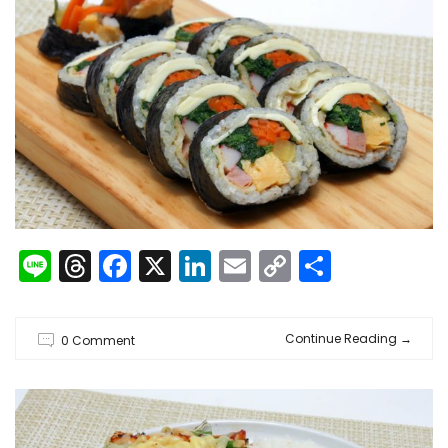
Line
Threads
Facebook
X
LinkedIn
Email
Copy
共
Link
有
Continue Reading
→
0 Comment