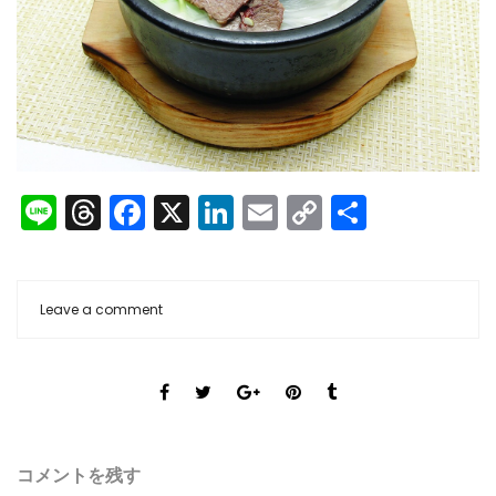
Line
Threads
Facebook
X
LinkedIn
Email
Copy
共
Link
有
Leave a comment
コメントを残す