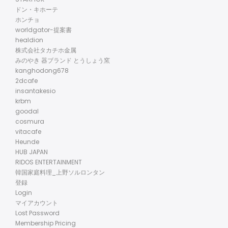
ドン・キホーテ
ホンチョ
worldgator-提案書
healdion
株式会社タカチホ金属
みのやき 器ブランド とうしょう窯
kanghodong678
2dcafe
insantakesio
krbm
goodal
cosmura
vitacafe
Heunde
HUB JAPAN
RIDOS ENTERTAINMENT
韓国家庭料理_上野ソルロンタン
登録
Login
マイアカウント
Lost Password
Membership Pricing