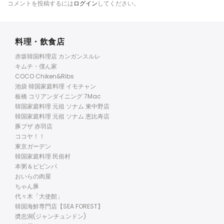
コメントを投稿するには
ログイン
してください。
料理・飲食店
赤坂韓国料理店 カンガンスルレ
キムチ・僕ん家
COCO Chiken&Ribs
池袋 韓国家庭料理 イモチャン
板橋 コリアンダイニング 7Mac
韓国家庭料理 元祖 ソナム 東中野店
韓国家庭料理 元祖 ソナム 恵比寿店
豚ブザ 赤羽店
ココヤ！！
東京ガーデン
韓国家庭料理 民俗村
本粥＆ビビンパ
おいらの肉屋
ちゃん豚
代々木「大使館」
韓国海鮮専門店【SEA FOREST】
奬忠洞(ジャンチュンドン)