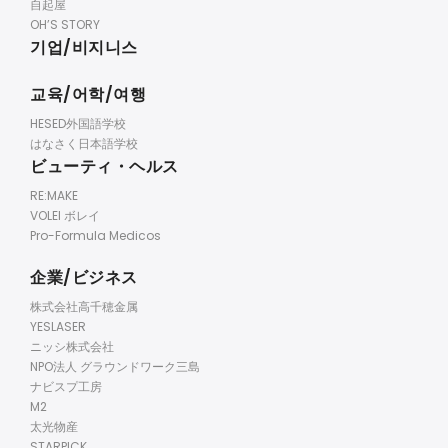
自起屋
OH’S STORY
기업/비지니스
교육/어학/여행
HESED外国語学校
はなさく日本語学校
ビューティ・ヘルス
RE:MAKE
VOLEI ボレイ
Pro-Formula Medicos
企業/ビジネス
株式会社高千穂金属
YESLASER
ニッシ株式会社
NPO法人 グラウンドワーク三島
ナビスプ工房
M2
太光物産
STARPICK